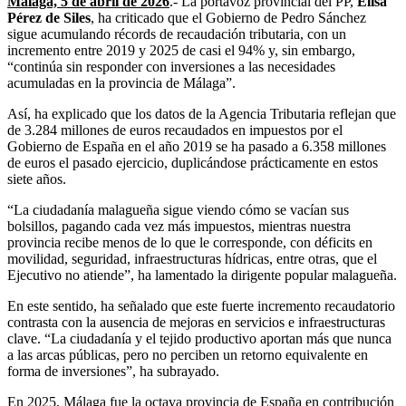
Málaga, 5 de abril de 2026
.- La portavoz provincial del PP,
Elisa
Pérez de Siles
, ha criticado que el Gobierno de Pedro Sánchez
sigue acumulando récords de recaudación tributaria, con un
incremento entre 2019 y 2025 de casi el 94% y, sin embargo,
“continúa sin responder con inversiones a las necesidades
acumuladas en la provincia de Málaga”.
Así, ha explicado que los datos de la Agencia Tributaria reflejan que
de 3.284 millones de euros recaudados en impuestos por el
Gobierno de España en el año 2019 se ha pasado a 6.358 millones
de euros el pasado ejercicio, duplicándose prácticamente en estos
siete años.
“La ciudadanía malagueña sigue viendo cómo se vacían sus
bolsillos, pagando cada vez más impuestos, mientras nuestra
provincia recibe menos de lo que le corresponde, con déficits en
movilidad, seguridad, infraestructuras hídricas, entre otras, que el
Ejecutivo no atiende”, ha lamentado la dirigente popular malagueña.
En este sentido, ha señalado que este fuerte incremento recaudatorio
contrasta con la ausencia de mejoras en servicios e infraestructuras
clave. “La ciudadanía y el tejido productivo aportan más que nunca
a las arcas públicas, pero no perciben un retorno equivalente en
forma de inversiones”, ha subrayado.
En 2025, Málaga fue la octava provincia de España en contribución