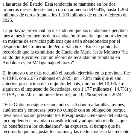
a las arcas del Estado. Esta tendencia se mantiene en los dos
primeros meses de este año, con un aumento del 9,4%, hasta 1.204
millones de euros frente a los 1.100 millones de enero y febrero de
2025.
La portavoz provincial ha insistido en que los ciudadanos perciben
mes a mes incrementos de recaudación tributaria “que no revierten
en mejoras de servicios públicos que están abandonados por el
desprecio del Gobierno de Pedro Sánchez”. En este punto, ha
recordado que la exministra de Hacienda María Jesús Montero “ha
salido del Ejecutivo con un récord de recaudación tributaria en
Andalucía y en Málaga bajo el brazo”.
El impuesto que más recaudó el pasado ejercicio en la provincia fue
el IRPF, con 2.675 millones en 2025, un 17,8% más que el año
anterior, por encima del conjunto del país, que fue del 10,1%. Le
siguieron el impuesto de Sociedades, con 1.177 millones (+14,7%) y
el IVA, con 2.051 millones de euros, un 10,1% superior a 2024.
“Este Gobierno sigue recaudando y asfixiando a familias, pymes,
autónomos y empresas, pero no cumple con su obligación porque
lleva tres años sin presentar los Presupuestos Generales del Estado,
incumpliendo el mandato constitucional y adoptando medidas que
no benefician a los ciudadanos”, ha expuesto, al tiempo que ha
recordado que no ajustar los tramos y las deducciones a la creciente