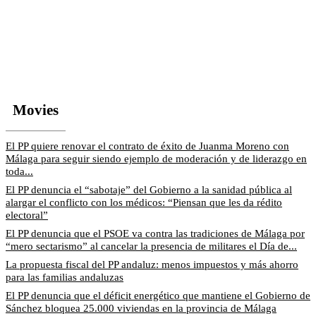
Movies
El PP quiere renovar el contrato de éxito de Juanma Moreno con
Málaga para seguir siendo ejemplo de moderación y de liderazgo en
toda...
El PP denuncia el “sabotaje” del Gobierno a la sanidad pública al
alargar el conflicto con los médicos: “Piensan que les da rédito
electoral”
El PP denuncia que el PSOE va contra las tradiciones de Málaga por
“mero sectarismo” al cancelar la presencia de militares el Día de...
La propuesta fiscal del PP andaluz: menos impuestos y más ahorro
para las familias andaluzas
El PP denuncia que el déficit energético que mantiene el Gobierno de
Sánchez bloquea 25.000 viviendas en la provincia de Málaga