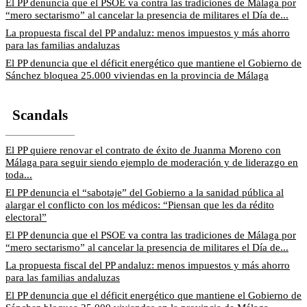
El PP denuncia que el PSOE va contra las tradiciones de Málaga por
“mero sectarismo” al cancelar la presencia de militares el Día de...
La propuesta fiscal del PP andaluz: menos impuestos y más ahorro
para las familias andaluzas
El PP denuncia que el déficit energético que mantiene el Gobierno de
Sánchez bloquea 25.000 viviendas en la provincia de Málaga
Scandals
El PP quiere renovar el contrato de éxito de Juanma Moreno con
Málaga para seguir siendo ejemplo de moderación y de liderazgo en
toda...
El PP denuncia el “sabotaje” del Gobierno a la sanidad pública al
alargar el conflicto con los médicos: “Piensan que les da rédito
electoral”
El PP denuncia que el PSOE va contra las tradiciones de Málaga por
“mero sectarismo” al cancelar la presencia de militares el Día de...
La propuesta fiscal del PP andaluz: menos impuestos y más ahorro
para las familias andaluzas
El PP denuncia que el déficit energético que mantiene el Gobierno de