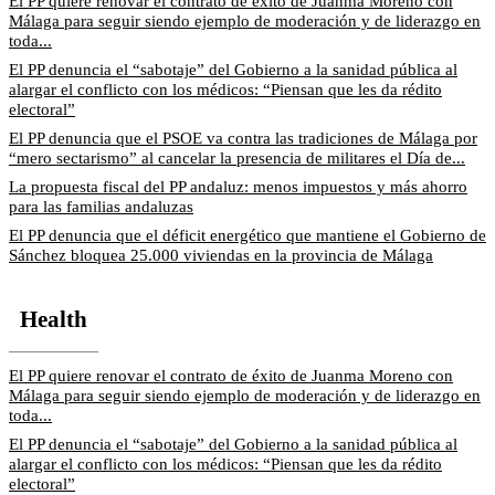
El PP quiere renovar el contrato de éxito de Juanma Moreno con
Málaga para seguir siendo ejemplo de moderación y de liderazgo en
toda...
El PP denuncia el “sabotaje” del Gobierno a la sanidad pública al
alargar el conflicto con los médicos: “Piensan que les da rédito
electoral”
El PP denuncia que el PSOE va contra las tradiciones de Málaga por
“mero sectarismo” al cancelar la presencia de militares el Día de...
La propuesta fiscal del PP andaluz: menos impuestos y más ahorro
para las familias andaluzas
El PP denuncia que el déficit energético que mantiene el Gobierno de
Sánchez bloquea 25.000 viviendas en la provincia de Málaga
Health
El PP quiere renovar el contrato de éxito de Juanma Moreno con
Málaga para seguir siendo ejemplo de moderación y de liderazgo en
toda...
El PP denuncia el “sabotaje” del Gobierno a la sanidad pública al
alargar el conflicto con los médicos: “Piensan que les da rédito
electoral”