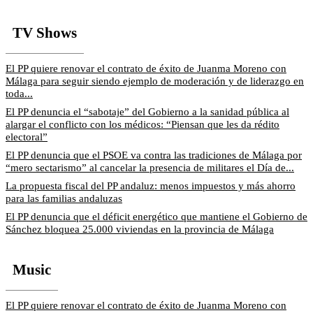
TV Shows
El PP quiere renovar el contrato de éxito de Juanma Moreno con
Málaga para seguir siendo ejemplo de moderación y de liderazgo en
toda...
El PP denuncia el “sabotaje” del Gobierno a la sanidad pública al
alargar el conflicto con los médicos: “Piensan que les da rédito
electoral”
El PP denuncia que el PSOE va contra las tradiciones de Málaga por
“mero sectarismo” al cancelar la presencia de militares el Día de...
La propuesta fiscal del PP andaluz: menos impuestos y más ahorro
para las familias andaluzas
El PP denuncia que el déficit energético que mantiene el Gobierno de
Sánchez bloquea 25.000 viviendas en la provincia de Málaga
Music
El PP quiere renovar el contrato de éxito de Juanma Moreno con