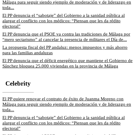
Málaga para seguir siendo ejemplo de moderación y de liderazgo en
toda...
El PP denuncia el “sabotaje” del Gobierno a la sanidad pública al
alargar el conflicto con los médicos: “Piensan que les da rédito
electoral”
El PP denuncia que el PSOE va contra las tradiciones de Málaga por
“mero sectarismo” al cancelar la presencia de militares el Día de...
La propuesta fiscal del PP andaluz: menos impuestos y más ahorro
para las familias andaluzas
El PP denuncia que el déficit energético que mantiene el Gobierno de
Sánchez bloquea 25.000 viviendas en la provincia de Málaga
Celebrity
El PP quiere renovar el contrato de éxito de Juanma Moreno con
Málaga para seguir siendo ejemplo de moderación y de liderazgo en
toda...
El PP denuncia el “sabotaje” del Gobierno a la sanidad pública al
alargar el conflicto con los médicos: “Piensan que les da rédito
electoral”