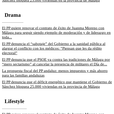
Sánchez bloquea 25.000 viviendas en la provincia de Málaga
Drama
El PP quiere renovar el contrato de éxito de Juanma Moreno con
Málaga para seguir siendo ejemplo de moderación y de liderazgo en
toda...
El PP denuncia el “sabotaje” del Gobierno a la sanidad pública al
alargar el conflicto con los médicos: “Piensan que les da rédito
electoral”
El PP denuncia que el PSOE va contra las tradiciones de Málaga por
“mero sectarismo” al cancelar la presencia de militares el Día de...
La propuesta fiscal del PP andaluz: menos impuestos y más ahorro
para las familias andaluzas
El PP denuncia que el déficit energético que mantiene el Gobierno de
Sánchez bloquea 25.000 viviendas en la provincia de Málaga
Lifestyle