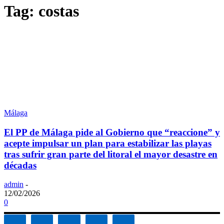
Tag: costas
Málaga
El PP de Málaga pide al Gobierno que “reaccione” y
acepte impulsar un plan para estabilizar las playas
tras sufrir gran parte del litoral el mayor desastre en
décadas
admin
-
12/02/2026
0