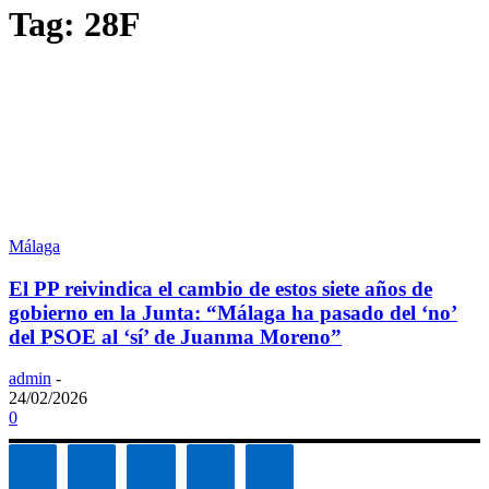
Tag: 28F
Málaga
El PP reivindica el cambio de estos siete años de
gobierno en la Junta: “Málaga ha pasado del ‘no’
del PSOE al ‘sí’ de Juanma Moreno”
admin
-
24/02/2026
0