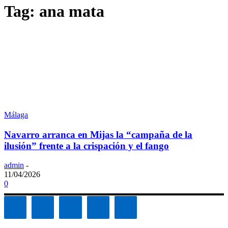
Tag: ana mata
Málaga
Navarro arranca en Mijas la “campaña de la
ilusión” frente a la crispación y el fango
admin
-
11/04/2026
0