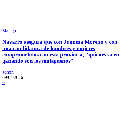
Málaga
Navarro asegura que con Juanma Moreno y con
una candidatura de hombres y mujeres
comprometidos con esta provincia, “quienes salen
ganando son los malagueños”
admin
-
09/04/2026
0