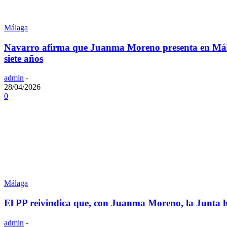
Málaga
Navarro afirma que Juanma Moreno presenta en Málag
siete años
admin
-
28/04/2026
0
Málaga
El PP reivindica que, con Juanma Moreno, la Junta ha 
admin
-