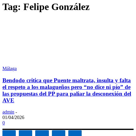
Tag: Felipe González
Málaga
Bendodo critica que Puente maltrata, insulta y falta
el respeto a los malagueños pero “no dice ni pío” de
las propuestas del PP para paliar la desconexión del
AVE
admin
-
01/04/2026
0