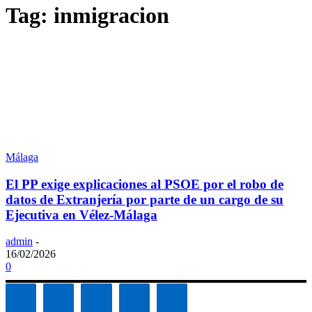
Tag: inmigracion
Málaga
El PP exige explicaciones al PSOE por el robo de
datos de Extranjería por parte de un cargo de su
Ejecutiva en Vélez-Málaga
admin
-
16/02/2026
0