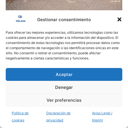
Málaga
Gestionar consentimiento
El PP de Málaga critica el “cinismo” del
Gobierno al confirmar que no plantea dar
Para ofrecer las mejores experiencias, utilizamos tecnologías como las
cookies para almacenar y/o acceder a la información del dispositivo. El
una solución definitiva al talud de
consentimiento de estas tecnologías nos permitirá procesar datos como
Benalmádena
el comportamiento de navegación o las identificaciones únicas en este
sitio. No consentir o retirar el consentimiento, puede afectar
admin
-
27/04/2026
0
negativamente a ciertas características y funciones.
Aceptar
Denegar
Ver preferencias
© 2026 Populares Málaga · Avda. Andalucía, 26 · Tlf: 952 062 615
Política de
Declaración de
Aviso Legal /
cookies
privacidad
Imprint