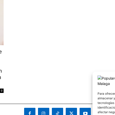
e
n
n
0
Para ofrecer
almacenar y/
tecnologías
identificaci
afectar nega