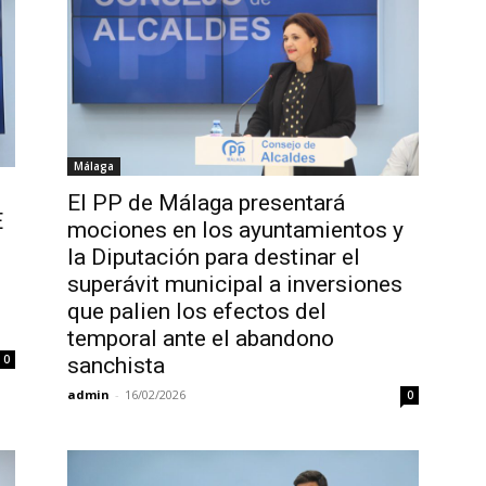
Málaga
El PP de Málaga presentará
E
mociones en los ayuntamientos y
la Diputación para destinar el
superávit municipal a inversiones
que palien los efectos del
temporal ante el abandono
0
sanchista
admin
-
16/02/2026
0