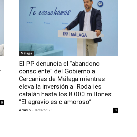
Málaga
El PP denuncia el “abandono
r
consciente” del Gobierno al
s
Cercanías de Málaga mientras
eleva la inversión al Rodalies
catalán hasta los 8.000 millones:
“El agravio es clamoroso”
0
admin
-
02/02/2026
0