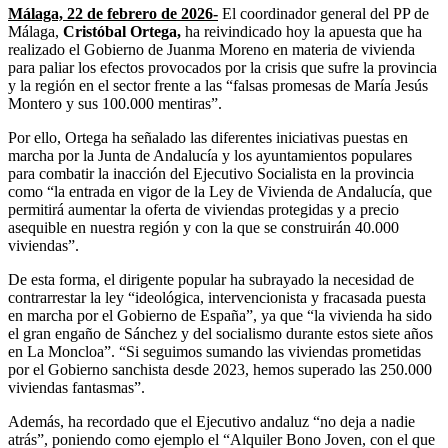
Málaga, 22 de febrero de 2026-
El coordinador general del PP de
Málaga,
Cristóbal Ortega,
ha reivindicado hoy la apuesta que ha
realizado el Gobierno de Juanma Moreno en materia de vivienda
para paliar los efectos provocados por la crisis que sufre la provincia
y la región en el sector frente a las “falsas promesas de María Jesús
Montero y sus 100.000 mentiras”.
Por ello, Ortega ha señalado las diferentes iniciativas puestas en
marcha por la Junta de Andalucía y los ayuntamientos populares
para combatir la inacción del Ejecutivo Socialista en la provincia
como “la entrada en vigor de la Ley de Vivienda de Andalucía, que
permitirá aumentar la oferta de viviendas protegidas y a precio
asequible en nuestra región y con la que se construirán 40.000
viviendas”.
De esta forma, el dirigente popular ha subrayado la necesidad de
contrarrestar la ley “ideológica, intervencionista y fracasada puesta
en marcha por el Gobierno de España”, ya que “la vivienda ha sido
el gran engaño de Sánchez y del socialismo durante estos siete años
en La Moncloa”. “Si seguimos sumando las viviendas prometidas
por el Gobierno sanchista desde 2023, hemos superado las 250.000
viviendas fantasmas”.
Además, ha recordado que el Ejecutivo andaluz “no deja a nadie
atrás”, poniendo como ejemplo el “Alquiler Bono Joven, con el que