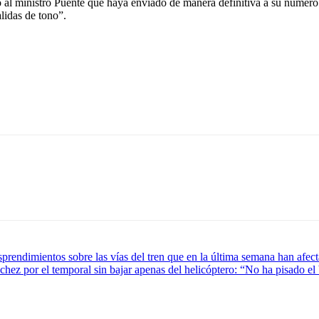
l ministro Puente que haya enviado de manera definitiva a su número do
lidas de tono”.
sprendimientos sobre las vías del tren que en la última semana han afec
chez por el temporal sin bajar apenas del helicóptero: “No ha pisado el