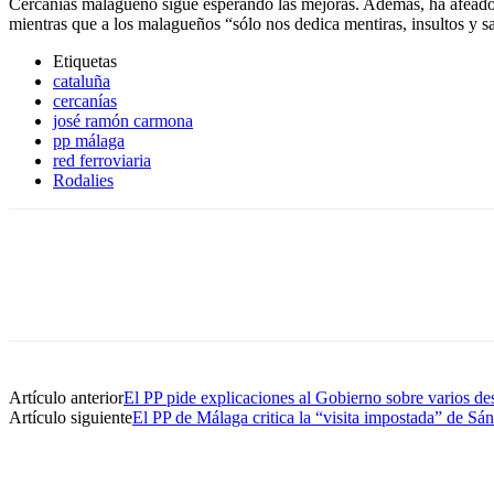
Cercanías malagueño sigue esperando las mejoras. Además, ha afeado a
mientras que a los malagueños “sólo nos dedica mentiras, insultos y sa
Etiquetas
cataluña
cercanías
josé ramón carmona
pp málaga
red ferroviaria
Rodalies
Artículo anterior
El PP pide explicaciones al Gobierno sobre varios de
Artículo siguiente
El PP de Málaga critica la “visita impostada” de Sán