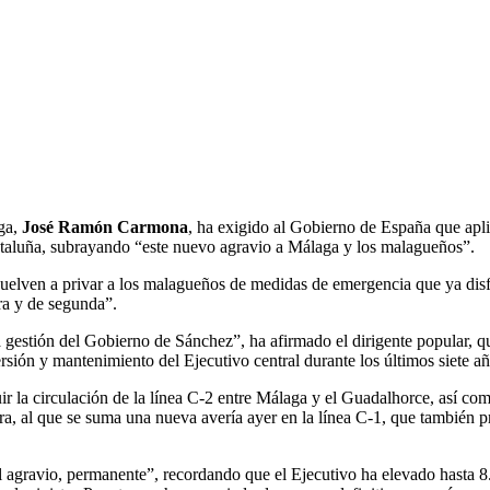
aga,
José Ramón Carmona
, ha exigido al Gobierno de España que apliq
Cataluña, subrayando “este nuevo agravio a Málaga y los malagueños”.
lven a privar a los malagueños de medidas de emergencia que ya disfru
ra y de segunda”.
sta gestión del Gobierno de Sánchez”, ha afirmado el dirigente popular,
ersión y mantenimiento del Ejecutivo central durante los últimos siete a
tuir la circulación de la línea C-2 entre Málaga y el Guadalhorce, así c
ra, al que se suma una nueva avería ayer en la línea C-1, que también p
y el agravio, permanente”, recordando que el Ejecutivo ha elevado hasta 8