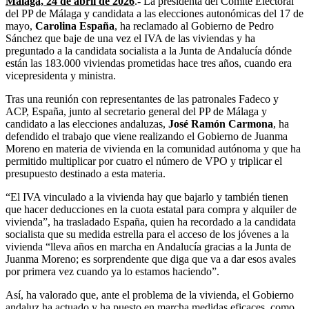
Málaga, 24 de abril de 2026
.- La presidenta del Comité Electoral
del PP de Málaga y candidata a las elecciones autonómicas del 17 de
mayo,
Carolina España
, ha reclamado al Gobierno de Pedro
Sánchez que baje de una vez el IVA de las viviendas y ha
preguntado a la candidata socialista a la Junta de Andalucía dónde
están las 183.000 viviendas prometidas hace tres años, cuando era
vicepresidenta y ministra.
Tras una reunión con representantes de las patronales Fadeco y
ACP, España, junto al secretario general del PP de Málaga y
candidato a las elecciones andaluzas,
José Ramón Carmona
, ha
defendido el trabajo que viene realizando el Gobierno de Juanma
Moreno en materia de vivienda en la comunidad autónoma y que ha
permitido multiplicar por cuatro el número de VPO y triplicar el
presupuesto destinado a esta materia.
“El IVA vinculado a la vivienda hay que bajarlo y también tienen
que hacer deducciones en la cuota estatal para compra y alquiler de
vivienda”, ha trasladado España, quien ha recordado a la candidata
socialista que su medida estrella para el acceso de los jóvenes a la
vivienda “lleva años en marcha en Andalucía gracias a la Junta de
Juanma Moreno; es sorprendente que diga que va a dar esos avales
por primera vez cuando ya lo estamos haciendo”.
Así, ha valorado que, ante el problema de la vivienda, el Gobierno
andaluz ha actuado y ha puesto en marcha medidas eficaces, como