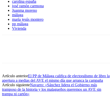
carolina españa
josé ramón carmona
Juanma moreno
málaga
maría jesús montero
pp málaga
Vivienda
Artículo anterior
El PP de Málaga califica de electoralismo de libro la
apertura a medias del AVE el mismo día que arranca la campaña
Artículo siguiente
Navarro: «Sánchez lidera el Gobierno más
tramposo de la historia y los malagueños queremos un AVE sin
trampa ni cartón»