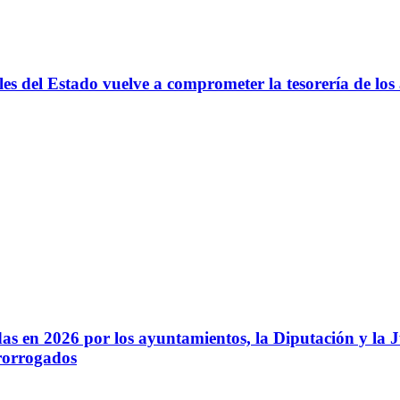
les del Estado vuelve a comprometer la tesorería de lo
cadas en 2026 por los ayuntamientos, la Diputación y l
prorrogados