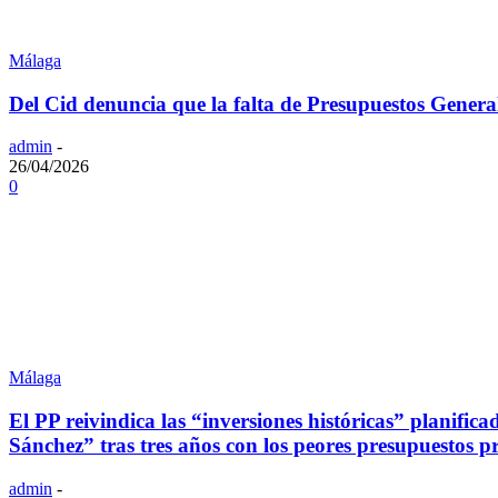
Málaga
Del Cid denuncia que la falta de Presupuestos Genera
admin
-
26/04/2026
0
Málaga
El PP reivindica las “inversiones históricas” planifi
Sánchez” tras tres años con los peores presupuestos 
admin
-