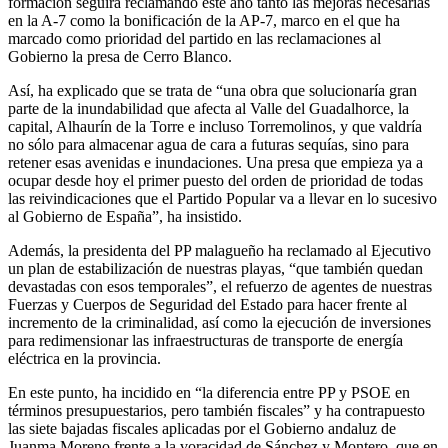
formación seguirá reclamando este año tanto las mejoras necesarias
en la A-7 como la bonificación de la AP-7, marco en el que ha
marcado como prioridad del partido en las reclamaciones al
Gobierno la presa de Cerro Blanco.
Así, ha explicado que se trata de “una obra que solucionaría gran
parte de la inundabilidad que afecta al Valle del Guadalhorce, la
capital, Alhaurín de la Torre e incluso Torremolinos, y que valdría
no sólo para almacenar agua de cara a futuras sequías, sino para
retener esas avenidas e inundaciones. Una presa que empieza ya a
ocupar desde hoy el primer puesto del orden de prioridad de todas
las reivindicaciones que el Partido Popular va a llevar en lo sucesivo
al Gobierno de España”, ha insistido.
Además, la presidenta del PP malagueño ha reclamado al Ejecutivo
un plan de estabilización de nuestras playas, “que también quedan
devastadas con esos temporales”, el refuerzo de agentes de nuestras
Fuerzas y Cuerpos de Seguridad del Estado para hacer frente al
incremento de la criminalidad, así como la ejecución de inversiones
para redimensionar las infraestructuras de transporte de energía
eléctrica en la provincia.
En este punto, ha incidido en “la diferencia entre PP y PSOE en
términos presupuestarios, pero también fiscales” y ha contrapuesto
las siete bajadas fiscales aplicadas por el Gobierno andaluz de
Juanma Moreno frente a la voracidad de Sánchez y Montero, que en