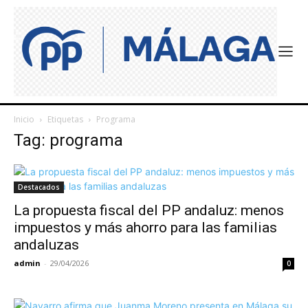
Inicio
Etiquetas
Programa
Tag: programa
Destacados
La propuesta fiscal del PP andaluz: menos
impuestos y más ahorro para las familias
andaluzas
admin
-
29/04/2026
0