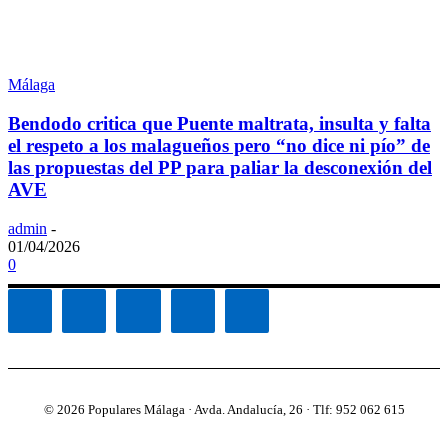
Málaga
Bendodo critica que Puente maltrata, insulta y falta
el respeto a los malagueños pero “no dice ni pío” de
las propuestas del PP para paliar la desconexión del
AVE
admin
-
01/04/2026
0
© 2026 Populares Málaga · Avda. Andalucía, 26 · Tlf: 952 062 615