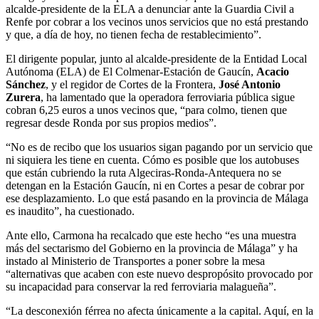
alcalde-presidente de la ELA a denunciar ante la Guardia Civil a
Renfe por cobrar a los vecinos unos servicios que no está prestando
y que, a día de hoy, no tienen fecha de restablecimiento”.
El dirigente popular, junto al alcalde-presidente de la Entidad Local
Autónoma (ELA) de El Colmenar-Estación de Gaucín,
Acacio
Sánchez
, y el regidor de Cortes de la Frontera,
José Antonio
Zurera
, ha lamentado que la operadora ferroviaria pública sigue
cobran 6,25 euros a unos vecinos que, “para colmo, tienen que
regresar desde Ronda por sus propios medios”.
“No es de recibo que los usuarios sigan pagando por un servicio que
ni siquiera les tiene en cuenta. Cómo es posible que los autobuses
que están cubriendo la ruta Algeciras-Ronda-Antequera no se
detengan en la Estación Gaucín, ni en Cortes a pesar de cobrar por
ese desplazamiento. Lo que está pasando en la provincia de Málaga
es inaudito”, ha cuestionado.
Ante ello, Carmona ha recalcado que este hecho “es una muestra
más del sectarismo del Gobierno en la provincia de Málaga” y ha
instado al Ministerio de Transportes a poner sobre la mesa
“alternativas que acaben con este nuevo despropósito provocado por
su incapacidad para conservar la red ferroviaria malagueña”.
“La desconexión férrea no afecta únicamente a la capital. Aquí, en la