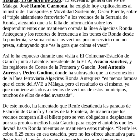
Málaga, 15 de abril de 2026
.- El secretario general del PP de
Málaga,
José Ramón Carmona
, ha exigido hoy explicaciones al
ministro de Transportes y Movilidad Sostenible, Óscar Puente, sobre
el “triple aislamiento ferroviario” a los vecinos de la Serranía de
Ronda, alegando que a la falta de información sobre los
desprendimientos que mantienen cortada la línea Algeciras-Ronda-
Antequera y los recortes de frecuencia a los trenes de Ronda desde
la pandemia, se suma cobrar los vecinos por un servicio que no
presta, subrayando que “es la gota que colma el vaso”.
Así lo ha expuesto durante una visita a El Colmenar-Estación de
Gaucín junto al alcalde-presidente de la ELA,
Acacio Sánchez
, y
los regidores de Cortes de la Frontera y Gaucín,
José Antonio
Zurera
y
Pedro Godino
, donde ha subrayado que la desconexión
de la línea ferroviaria Algeciras-Ronda-Antequera “es menos famosa
que el corte del AVE a Málaga, pero el resultado es el mismo, ya
que mantiene aislados a cientos de vecinos de estos municipios,
muchos de ellos de edad avanzada”.
De este modo, ha lamentado que Renfe desatienda las paradas de
Estación de Gaucín y Cortes de la Frontera, de manera que los
vecinos compran allí el billete pero se ven obligados a desplazarse
por sus propios medios hasta Gaucín para coger el autobús que les
llevará hasta Ronda mientras se mantienen estos trabajos. “Renfe les
cobra 6,25 euros en esa estación, pero no les ofrece alternativa para
llegar hasta Gaucín, de manera que estos usuarios tienen que