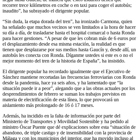
recorrer trece kilómetros en coche o en taxi para coger el autobús;
inaudito”, ha subrayado el dirigente popular.
“Sin duda, la etapa dorada del tren”, ha ironizado Carmona, quien
ha señalado que muchos vecinos se ven limitados a la hora de hacer
su día a día, de trasladarse hasta el hospital comarcal o hasta Ronda
para hacer gestiones. “A pesar de que les cobran más de 6 euros por
el desplazamiento desde esa misma estación, la realidad es que
tienen que desplazarse por sus medios hasta Gaucín y, desde allí, un
autobús les conecta con Ronda. Díganme ustedes si este es o no el
mejor momento del tren de la historia de España”, ha insistido.
El dirigente popular ha recordado igualmente que el Ejecutivo de
Sánchez mantiene recortadas las frecuencias ferroviarias con Ronda
desde la pandemia, hace ya seis años, y ha lamentado que “la
situación puede ir a peor”, alegando que a las obras actuales por los
desprendimientos de febrero se suman los trabajos previstos en
materia de electrificación de esta línea, lo que provocará un
aislamiento más prolongado de 16 ó 17 meses.
Además, ha incidido en la falta de información por parte del
Ministerio de Transportes y Movilidad Sostenible y ha pedido al
ministro Óscar Puente que dé explicaciones sobre esta “situación de
abandono, de triple castigo y de insensibilidad con la provincia de
Málaga y con los municipios del interior, que ha movido incluso al